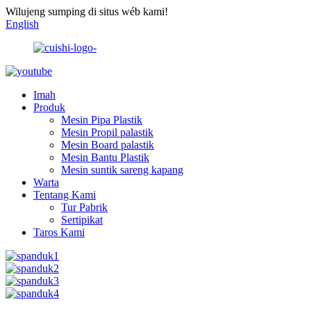
Wilujeng sumping di situs wéb kami!
English
Imah
Produk
Mesin Pipa Plastik
Mesin Propil palastik
Mesin Board palastik
Mesin Bantu Plastik
Mesin suntik sareng kapang
Warta
Tentang Kami
Tur Pabrik
Sertipikat
Taros Kami