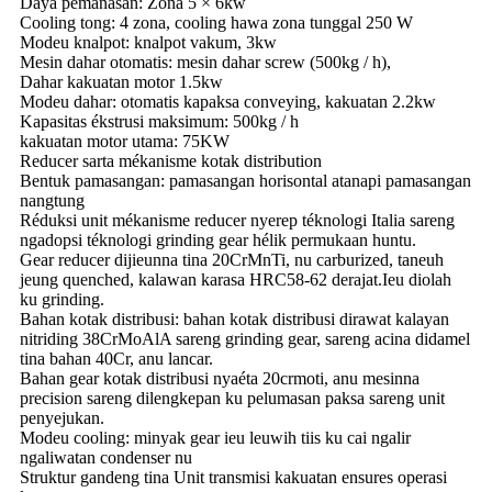
Daya pemanasan: Zona 5 × 6kw
Cooling tong: 4 zona, cooling hawa zona tunggal 250 W
Modeu knalpot: knalpot vakum, 3kw
Mesin dahar otomatis: mesin dahar screw (500kg / h),
Dahar kakuatan motor 1.5kw
Modeu dahar: otomatis kapaksa conveying, kakuatan 2.2kw
Kapasitas ékstrusi maksimum: 500kg / h
kakuatan motor utama: 75KW
Reducer sarta mékanisme kotak distribution
Bentuk pamasangan: pamasangan horisontal atanapi pamasangan
nangtung
Réduksi unit mékanisme reducer nyerep téknologi Italia sareng
ngadopsi téknologi grinding gear hélik permukaan huntu.
Gear reducer dijieunna tina 20CrMnTi, nu carburized, taneuh
jeung quenched, kalawan karasa HRC58-62 derajat.Ieu diolah
ku grinding.
Bahan kotak distribusi: bahan kotak distribusi dirawat kalayan
nitriding 38CrMoAlA sareng grinding gear, sareng acina didamel
tina bahan 40Cr, anu lancar.
Bahan gear kotak distribusi nyaéta 20crmoti, anu mesinna
precision sareng dilengkepan ku pelumasan paksa sareng unit
penyejukan.
Modeu cooling: minyak gear ieu leuwih tiis ku cai ngalir
ngaliwatan condenser nu
Struktur gandeng tina Unit transmisi kakuatan ensures operasi