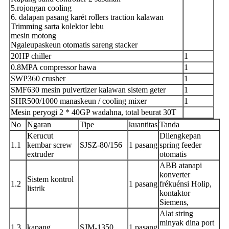
5.rojongan cooling
6. dalapan pasang karét rollers traction kalawan
Trimming sarta kolektor lebu
mesin motong
Ngaleupaskeun otomatis sareng stacker
20HP chiller
1
0.8MPA compressor hawa
1
SWP360 crusher
1
SMF630 mesin pulvertizer kalawan sistem geter
1
SHR500/1000 manaskeun / cooling mixer
1
Mesin peryogi 2 * 40GP wadahna, total beurat 30T
No
Ngaran
Tipe
kuantitas
Tanda
Kerucut
Dilengkepan
1.1
kembar screw
SJSZ-80/156
1 pasang
spring feeder
extruder
otomatis
ABB atanapi
konverter
Sistem kontrol
1.2
1 pasang
frékuénsi Holip,
listrik
kontaktor
Siemens,
Alat string
minyak dina port
1.3
kapang
SJM-1350
1 pasang