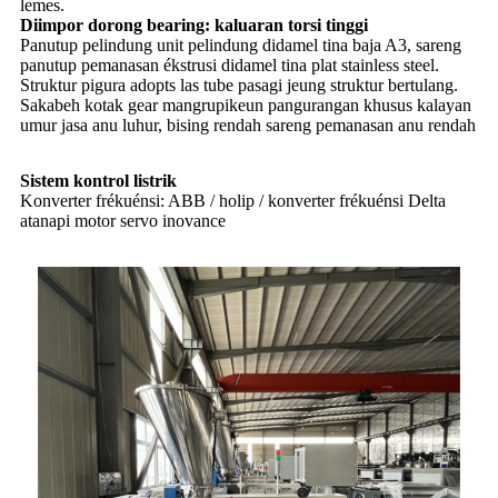
lemes.
Diimpor dorong bearing: kaluaran torsi tinggi
Panutup pelindung unit pelindung didamel tina baja A3, sareng
panutup pemanasan ékstrusi didamel tina plat stainless steel.
Struktur pigura adopts las tube pasagi jeung struktur bertulang.
Sakabeh kotak gear mangrupikeun pangurangan khusus kalayan
umur jasa anu luhur, bising rendah sareng pemanasan anu rendah
Sistem kontrol listrik
Konverter frékuénsi: ABB / holip / konverter frékuénsi Delta
atanapi motor servo inovance