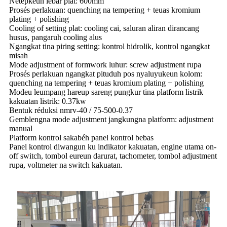
Netepkeun lebar plat: 600mm
Prosés perlakuan: quenching na tempering + teuas kromium
plating + polishing
Cooling of setting plat: cooling cai, saluran aliran dirancang
husus, pangaruh cooling alus
Ngangkat tina piring setting: kontrol hidrolik, kontrol ngangkat
misah
Mode adjustment of formwork luhur: screw adjustment rupa
Prosés perlakuan ngangkat pituduh pos nyaluyukeun kolom:
quenching na tempering + teuas kromium plating + polishing
Modeu leumpang hareup sareng pungkur tina platform listrik
kakuatan listrik: 0.37kw
Bentuk réduksi nmrv-40 / 75-500-0.37
Gemblengna mode adjustment jangkungna platform: adjustment
manual
Platform kontrol sakabéh panel kontrol bebas
Panel kontrol diwangun ku indikator kakuatan, engine utama on-
off switch, tombol eureun darurat, tachometer, tombol adjustment
rupa, voltmeter na switch kakuatan.