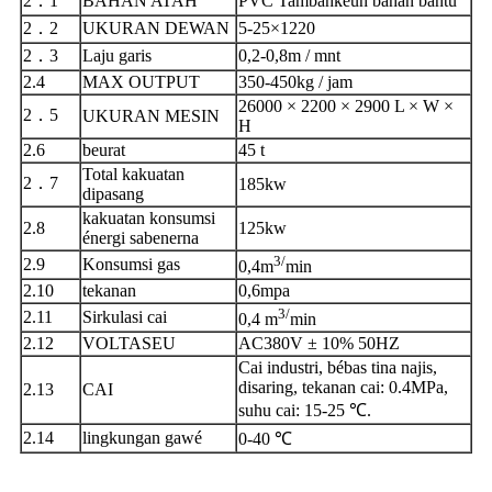
2．1
BAHAN ATAH
PVC Tambahkeun bahan bantu
2．2
UKURAN DEWAN
5-25×1220
2．3
Laju garis
0,2-0,8m / mnt
2.4
MAX OUTPUT
350-450kg / jam
26000 × 2200 × 2900 L × W ×
2．5
UKURAN MESIN
H
2.6
beurat
45 t
Total kakuatan
2．7
185kw
dipasang
kakuatan konsumsi
2.8
125kw
énergi sabenerna
3/
2.9
Konsumsi gas
0,4m
min
2.10
tekanan
0,6mpa
3/
2.11
Sirkulasi cai
0,4 m
min
2.12
VOLTASEU
AC380V ± 10% 50HZ
Cai industri, bébas tina najis,
disaring, tekanan cai: 0.4MPa,
2.13
CAI
suhu cai: 15-25 ℃.
2.14
lingkungan gawé
0-40 ℃