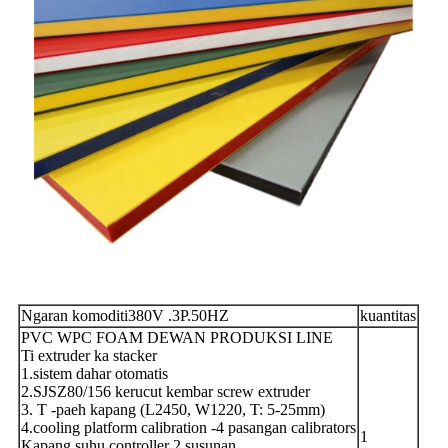
Ngaran komoditi380V .3P.50HZ
kuantitas
PVC WPC FOAM DEWAN PRODUKSI LINE
Ti extruder ka stacker
1.sistem dahar otomatis
2.SJSZ80/156 kerucut kembar screw extruder
3. T -paeh kapang (L2450, W1220, T: 5-25mm)
4.cooling platform calibration -4 pasangan calibrators
1
Kapang suhu controller 2 susunan