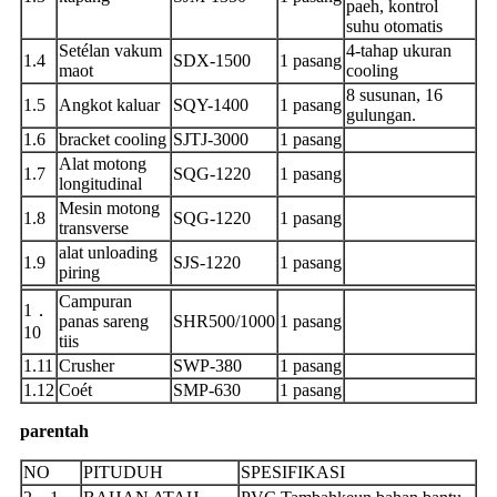
paeh, kontrol
suhu otomatis
Setélan vakum
4-tahap ukuran
1.4
SDX-1500
1 pasang
maot
cooling
8 susunan, 16
1.5
Angkot kaluar
SQY-1400
1 pasang
gulungan.
1.6
bracket cooling
SJTJ-3000
1 pasang
Alat motong
1.7
SQG-1220
1 pasang
longitudinal
Mesin motong
1.8
SQG-1220
1 pasang
transverse
alat unloading
1.9
SJS-1220
1 pasang
piring
Campuran
1．
panas sareng
SHR500/1000
1 pasang
10
tiis
1.11
Crusher
SWP-380
1 pasang
1.12
Coét
SMP-630
1 pasang
parentah
NO
PITUDUH
SPESIFIKASI