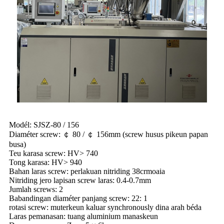
Modél: SJSZ-80 / 156
Diaméter screw: ￠ 80 / ￠ 156mm (screw husus pikeun papan
busa)
Teu karasa screw: HV> 740
Tong karasa: HV> 940
Bahan laras screw: perlakuan nitriding 38crmoaia
Nitriding jero lapisan screw laras: 0.4-0.7mm
Jumlah screws: 2
Babandingan diaméter panjang screw: 22: 1
rotasi screw: muterkeun kaluar synchronously dina arah béda
Laras pemanasan: tuang aluminium manaskeun