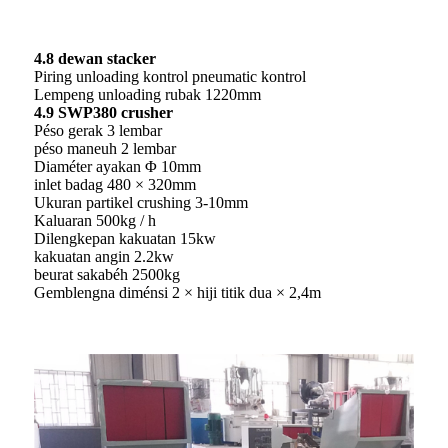
4.8 dewan stacker
Piring unloading kontrol pneumatic kontrol
Lempeng unloading rubak 1220mm
4.9 SWP380 crusher
Péso gerak 3 lembar
péso maneuh 2 lembar
Diaméter ayakan Φ 10mm
inlet badag 480 × 320mm
Ukuran partikel crushing 3-10mm
Kaluaran 500kg / h
Dilengkepan kakuatan 15kw
kakuatan angin 2.2kw
beurat sakabéh 2500kg
Gemblengna diménsi 2 × hiji titik dua × 2,4m