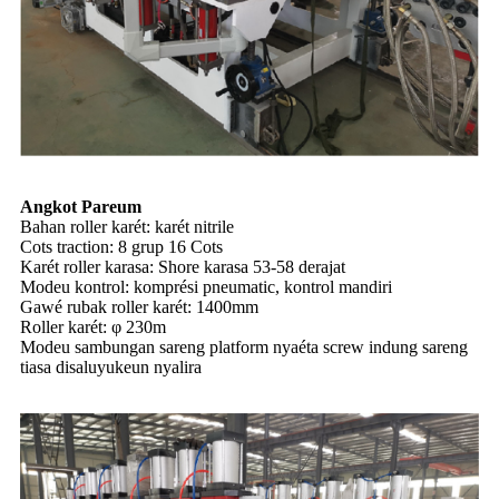
Angkot Pareum
Bahan roller karét: karét nitrile
Cots traction: 8 grup 16 Cots
Karét roller karasa: Shore karasa 53-58 derajat
Modeu kontrol: komprési pneumatic, kontrol mandiri
Gawé rubak roller karét: 1400mm
Roller karét: φ 230m
Modeu sambungan sareng platform nyaéta screw indung sareng
tiasa disaluyukeun nyalira