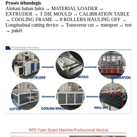
Prosés téhnologis
Alokasi bahan baku → MATERIAL LOADER →
EXTRUDER → T DIE MOULD → CALIBRATION TABLE
→ COOLING FRAME → 8 ROLLERS HAULING OFF →
Longitudinal cutting device → Transverse cut → transport → test
→ pakét