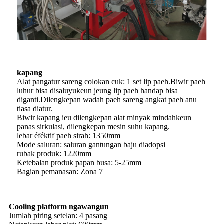
kapang
Alat pangatur sareng colokan cuk: 1 set lip paeh.Biwir paeh
luhur bisa disaluyukeun jeung lip paeh handap bisa
diganti.Dilengkepan wadah paeh sareng angkat paeh anu
tiasa diatur.
Biwir kapang ieu dilengkepan alat minyak mindahkeun
panas sirkulasi, dilengkepan mesin suhu kapang.
lebar éféktif paeh sirah: 1350mm
Mode saluran: saluran gantungan baju diadopsi
rubak produk: 1220mm
Ketebalan produk papan busa: 5-25mm
Bagian pemanasan: Zona 7
Cooling platform ngawangun
Jumlah piring setelan: 4 pasang