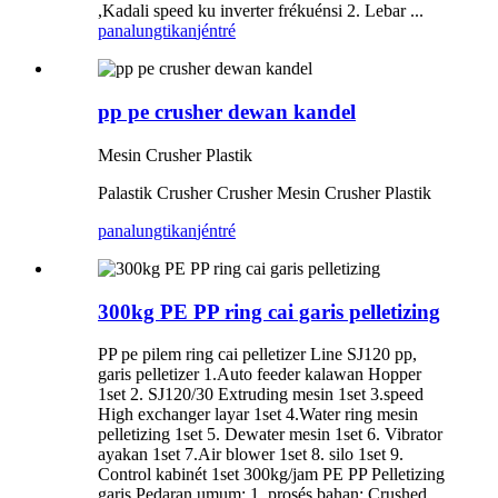
,Kadali speed ku inverter frékuénsi 2. Lebar ...
panalungtikan
jéntré
pp pe crusher dewan kandel
Mesin Crusher Plastik
Palastik Crusher Crusher Mesin Crusher Plastik
panalungtikan
jéntré
300kg PE PP ring cai garis pelletizing
PP pe pilem ring cai pelletizer Line SJ120 pp,
garis pelletizer 1.Auto feeder kalawan Hopper
1set 2. SJ120/30 Extruding mesin 1set 3.speed
High exchanger layar 1set 4.Water ring mesin
pelletizing 1set 5. Dewater mesin 1set 6. Vibrator
ayakan 1set 7.Air blower 1set 8. silo 1set 9.
Control kabinét 1set 300kg/jam PE PP Pelletizing
garis Pedaran umum: 1, prosés bahan: Crushed