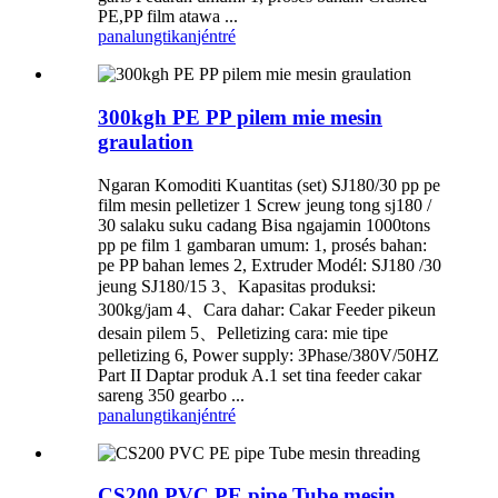
PE,PP film atawa ...
panalungtikan
jéntré
300kgh PE PP pilem mie mesin
graulation
Ngaran Komoditi Kuantitas (set) SJ180/30 pp pe
film mesin pelletizer 1 Screw jeung tong sj180 /
30 salaku suku cadang Bisa ngajamin 1000tons
pp pe film 1 gambaran umum: 1, prosés bahan:
pe PP bahan lemes 2, Extruder Modél: SJ180 /30
jeung SJ180/15 3、Kapasitas produksi:
300kg/jam 4、Cara dahar: Cakar Feeder pikeun
desain pilem 5、Pelletizing cara: mie tipe
pelletizing 6, Power supply: 3Phase/380V/50HZ
Part II Daptar produk A.1 set tina feeder cakar
sareng 350 gearbo ...
panalungtikan
jéntré
CS200 PVC PE pipe Tube mesin