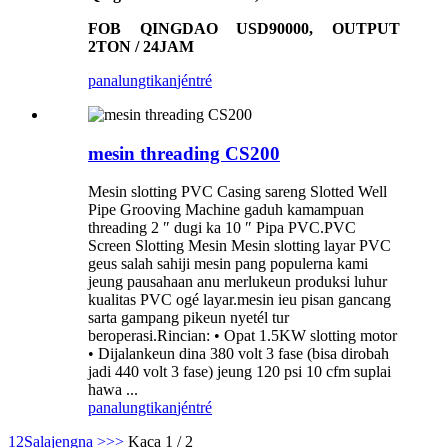
FOB QINGDAO USD90000, OUTPUT
2TON / 24JAM
panalungtikan
jéntré
mesin threading CS200
Mesin slotting PVC Casing sareng Slotted Well
Pipe Grooving Machine gaduh kamampuan
threading 2 ″ dugi ka 10 ″ Pipa PVC.PVC
Screen Slotting Mesin Mesin slotting layar PVC
geus salah sahiji mesin pang populerna kami
jeung pausahaan anu merlukeun produksi luhur
kualitas PVC ogé layar.mesin ieu pisan gancang
sarta gampang pikeun nyetél tur
beroperasi.Rincian: • Opat 1.5KW slotting motor
• Dijalankeun dina 380 volt 3 fase (bisa dirobah
jadi 440 volt 3 fase) jeung 120 psi 10 cfm suplai
hawa ...
panalungtikan
jéntré
1
2
Salajengna >
>>
Kaca 1 / 2