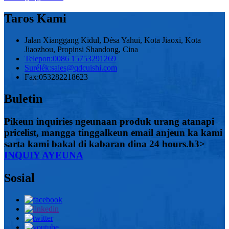
Taros Kami
Jalan Xianggang Kidul, Désa Yahui, Kota Jiaoxi, Kota
Jiaozhou, Propinsi Shandong, Cina
Telepon:
0086 15753291269
Surélék:
sales@qdcuishi.com
Fax:
053282218623
Buletin
Pikeun inquiries ngeunaan produk urang atanapi
pricelist, mangga tinggalkeun email anjeun ka kami
sarta kami bakal di kabaran dina 24 hours.h3>
INQUIY AYEUNA
Sosial