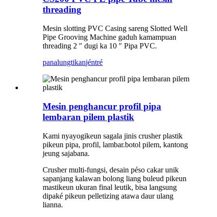
threading
Mesin slotting PVC Casing sareng Slotted Well
Pipe Grooving Machine gaduh kamampuan
threading 2 ″ dugi ka 10 ″ Pipa PVC.
panalungtikan
jéntré
Mesin penghancur profil pipa
lembaran pilem plastik
Kami nyayogikeun sagala jinis crusher plastik
pikeun pipa, profil, lambar.botol pilem, kantong
jeung sajabana.
Crusher multi-fungsi, desain péso cakar unik
sapanjang kalawan bolong liang buleud pikeun
mastikeun ukuran final leutik, bisa langsung
dipaké pikeun pelletizing atawa daur ulang
lianna.