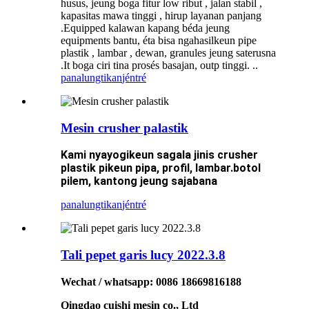
husus, jeung boga fitur low ribut , jalan stabil ,
kapasitas mawa tinggi , hirup layanan panjang
.Equipped kalawan kapang béda jeung
equipments bantu, éta bisa ngahasilkeun pipe
plastik , lambar , dewan, granules jeung saterusna
.It boga ciri tina prosés basajan, outp tinggi. ..
panalungtikan
jéntré
Mesin crusher palastik
Kami nyayogikeun sagala jinis crusher
plastik pikeun pipa, profil, lambar.botol
pilem, kantong jeung sajabana
panalungtikan
jéntré
Tali pepet garis lucy 2022.3.8
Wechat / whatsapp: 0086 18669816188
Qingdao cuishi mesin co., Ltd