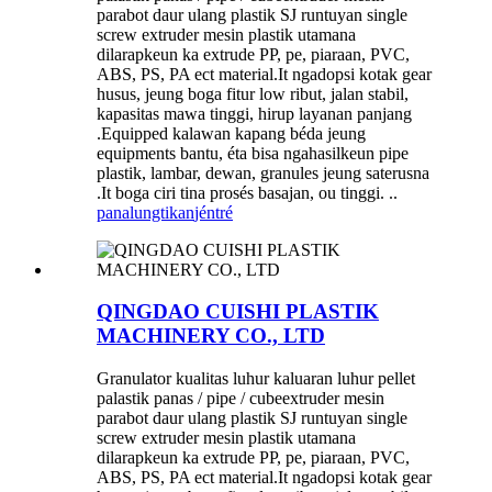
parabot daur ulang plastik SJ runtuyan single
screw extruder mesin plastik utamana
dilarapkeun ka extrude PP, pe, piaraan, PVC,
ABS, PS, PA ect material.It ngadopsi kotak gear
husus, jeung boga fitur low ribut, jalan stabil,
kapasitas mawa tinggi, hirup layanan panjang
.Equipped kalawan kapang béda jeung
equipments bantu, éta bisa ngahasilkeun pipe
plastik, lambar, dewan, granules jeung saterusna
.It boga ciri tina prosés basajan, ou tinggi. ..
panalungtikan
jéntré
QINGDAO CUISHI PLASTIK
MACHINERY CO., LTD
Granulator kualitas luhur kaluaran luhur pellet
palastik panas / pipe / cubeextruder mesin
parabot daur ulang plastik SJ runtuyan single
screw extruder mesin plastik utamana
dilarapkeun ka extrude PP, pe, piaraan, PVC,
ABS, PS, PA ect material.It ngadopsi kotak gear