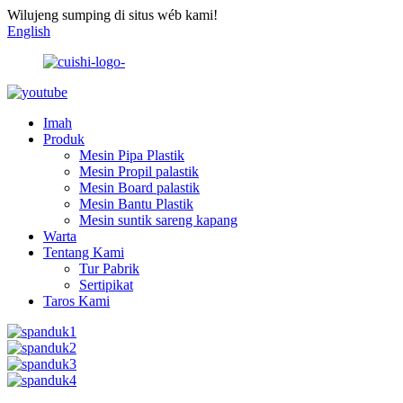
Wilujeng sumping di situs wéb kami!
English
Imah
Produk
Mesin Pipa Plastik
Mesin Propil palastik
Mesin Board palastik
Mesin Bantu Plastik
Mesin suntik sareng kapang
Warta
Tentang Kami
Tur Pabrik
Sertipikat
Taros Kami