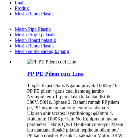
Imah
Produk
Mesin Bantu Plastik
Mesin Pipa Plastik
Mesin Propil palastik
Mesin Board palastik
Mesin Bantu Plastik
Mesin suntik sareng kapang
PP PE Pilem cuci Line
1. spésifikasi teknis Ngaran proyék 1000kg / hr
PP PE pilem / garis cuci kantong jambo
Nyimpulkeun 1. pamakéan kakuatan listrik:
380V, 50Hz, 3phase 2. Bahan: runtah PP pilem
pe, PP anyaman kantong jeung sajabana 3.
Ukuran ahir scraps: layar bolong: φ60mm 4.
Kaluaran: 1000Kg / jam No Equipment ngaran
parameter Téknis Qty.1 Beubeur conveyor Mesin
ieu utamana dipaké pikeun nepikeun pilem pe /
PP kana crusher Plastik 1. kakuatan Motor: 3KW