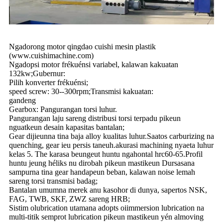
Ngadorong motor qingdao cuishi mesin plastik
(www.cuishimachine.com)
Ngadopsi motor frékuénsi variabel, kalawan kakuatan
132kw;Gubernur:
Pilih konverter frékuénsi;
speed screw: 30--300rpm;Transmisi kakuatan:
gandeng
Gearbox: Pangurangan torsi luhur.
Pangurangan laju sareng distribusi torsi terpadu pikeun
nguatkeun desain kapasitas bantalan;
Gear dijieunna tina baja alloy kualitas luhur.Saatos carburizing na
quenching, gear ieu persis taneuh.akurasi machining nyaeta luhur
kelas 5. The karasa beungeut huntu ngahontal hrc60-65.Profil
huntu jeung héliks nu dirobah pikeun mastikeun Dursasana
sampurna tina gear handapeun beban, kalawan noise lemah
sareng torsi transmisi badag;
Bantalan umumna merek anu kasohor di dunya, sapertos NSK,
FAG, TWB, SKF, ZWZ sareng HRB;
Sistim olubrication utamana adopts oiimmersion lubrication na
multi-titik semprot lubrication pikeun mastikeun yén almoving