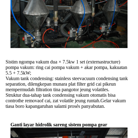
Sistim ngompa vakum dua × 7.5kw 1 set (externastructure)
pompa vakum: ring cai pompa vakum + akar pompa, kakuatan
5.5 + 7.5kW;
Vakum tank condensing: stainless steevacuum condensing tank
separation, dilengkepan munara plat filter grid cai pikeun
mempermudah filtration tina pangotor jeung volatiles.
Struktur dua-tahap tank condensing vakum otomatis bisa
controthe removaof cai, zat volatile jeung runtah.Gelar vakum
tiasa boro kapangaruhan salami prosés panyabutan.
Ganti layar hidrolik sareng sistem pompa gear