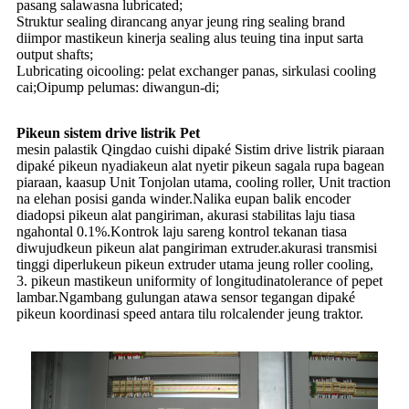
pasang salawasna lubricated;
Struktur sealing dirancang anyar jeung ring sealing brand
diimpor mastikeun kinerja sealing alus teuing tina input sarta
output shafts;
Lubricating oicooling: pelat exchanger panas, sirkulasi cooling
cai;Oipump pelumas: diwangun-di;
Pikeun sistem drive listrik Pet
mesin palastik Qingdao cuishi dipaké Sistim drive listrik piaraan
dipaké pikeun nyadiakeun alat nyetir pikeun sagala rupa bagean
piaraan, kaasup Unit Tonjolan utama, cooling roller, Unit traction
na elehan posisi ganda winder.Nalika eupan balik encoder
diadopsi pikeun alat pangiriman, akurasi stabilitas laju tiasa
ngahontal 0.1%.Kontrok laju sareng kontrol tekanan tiasa
diwujudkeun pikeun alat pangiriman extruder.akurasi transmisi
tinggi diperlukeun pikeun extruder utama jeung roller cooling,
3. pikeun mastikeun uniformity of longitudinatolerance of pepet
lambar.Ngambang gulungan atawa sensor tegangan dipaké
pikeun koordinasi speed antara tilu rolcalender jeung traktor.