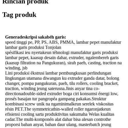
Rincian produk
Tag produk
Generadeskripsi sakabéh garis:
speed tinggi pe, PP, PS, ABS, PMMA, lambar pepet manufaktur
lambar garis produksi Tonjolan
spésifikasi ieu nyertakeun téhnologi manufaktur garis produksi
lambar pepet, kaasup desain dahar, extruder, ngalembereh garis
(kaasup filtration na Pangukuran), sirah paeh, casting, traction na
winding, jsb
Lini produksi ékstrusi lambar pembungkusan perlindungan
lingkungan utamana diwangun ku extruder ganda datar, bolong
changer, pompa pangukuran, paeh, tilu rollers, cooling bracket,
traction, winding jeung saterusna.Jinis anyar tina co-
directionadouble-sided extruder boga ciri konsumsi énergi low,
prosés basajan tur pangropéa gampang pakakas.Struktur
kombinasi screw unik na ngaminimalkeun serelek viskositas
résin PET.The symmetricathin-walled roller ngaronjatkeun
efisiensi cooling sarta produktivitas sakumaha Welas kualitas
cadar.The multi-komponén alat dahar bisa alesan controthe
proporsi bahan anyar, bahan daur ulang, masterbatch jeung