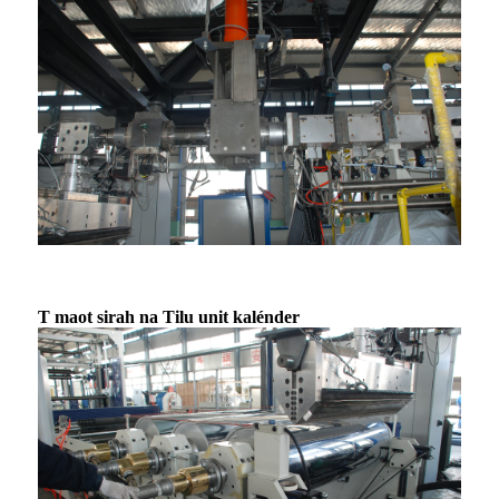
T maot sirah na Tilu unit kalénder