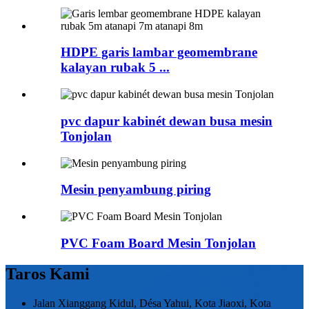
HDPE garis lambar geomembrane
kalayan rubak 5 ...
pvc dapur kabinét dewan busa mesin
Tonjolan
Mesin penyambung piring
PVC Foam Board Mesin Tonjolan
Taros Kami
Jalan Xianggang Kidul, Désa Yahui, Kota Jiaoxi, Kota