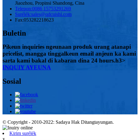
Jiaozhou, Propinsi Shandong, Cina
Telepon:
0086 15753291269
Surélék:
sales@qdcuishi.com
Fax:
053282218623
Buletin
Pikeun inquiries ngeunaan produk urang atanapi
pricelist, mangga tinggalkeun email anjeun ka kami
sarta kami bakal di kabaran dina 24 hours.h3>
INQUIY AYEUNA
Sosial
© Copyright - 2010-2022: Sadaya Hak Ditangtayungan.
Kirim surélék
x