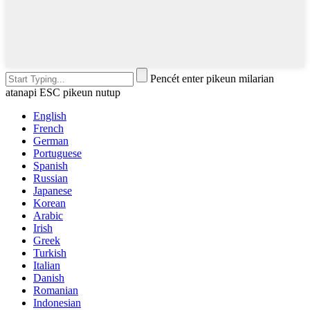
Pencét enter pikeun milarian
atanapi ESC pikeun nutup
English
French
German
Portuguese
Spanish
Russian
Japanese
Korean
Arabic
Irish
Greek
Turkish
Italian
Danish
Romanian
Indonesian