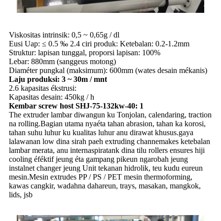
Viskositas intrinsik: 0,5 ~ 0,65g / dl
Eusi Uap: ≤ 0.5 ‰ 2.4 ciri produk: Ketebalan: 0.2-1.2mm
Struktur: lapisan tunggal, proporsi lapisan: 100%
Lebar: 880mm (sanggeus motong)
Diaméter pungkal (maksimum): 600mm (wates desain mékanis)
Laju produksi: 3 ~ 30m / mnt
2.6 kapasitas ékstrusi:
Kapasitas desain: 450kg / h
Kembar screw host SHJ-75-132kw-40: 1
The extruder lambar diwangun ku Tonjolan, calendaring, traction
na rolling.Bagian utama nyaéta tahan abrasion, tahan ka korosi,
tahan suhu luhur ku kualitas luhur anu dirawat khusus.gaya
lalawanan low dina sirah paeh extruding channemakes ketebalan
lambar merata, anu internaspiratank dina tilu rollers ensures hiji
cooling éféktif jeung éta gampang pikeun ngarobah jeung
instalnet changer jeung Unit tekanan hidrolik, teu kudu eureun
mesin.Mesin extrudes PP / PS / PET mesin thermoforming,
kawas cangkir, wadahna dahareun, trays, masakan, mangkok,
lids, jsb