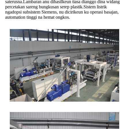
saterusna.Lambaran anu dihasilkeun tiasa dianggo dina widang
percetakan sareng bungkusan serep plastik.Sistem listrik
ngadopsi subsistem Siemens, nu dicirikeun ku operasi basajan,
automation tinggi na hemat ongkos.