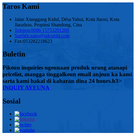
Taros Kami
Jalan Xianggang Kidul, Désa Yahui, Kota Jiaoxi, Kota
Jiaozhou, Propinsi Shandong, Cina
Telepon:
0086 15753291269
Surélék:
sales@qdcuishi.com
Fax:
053282218623
Buletin
Pikeun inquiries ngeunaan produk urang atanapi
pricelist, mangga tinggalkeun email anjeun ka kami
sarta kami bakal di kabaran dina 24 hours.h3>
INQUIY AYEUNA
Sosial