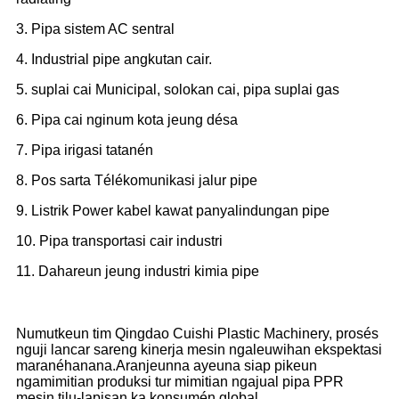
3. Pipa sistem AC sentral
4. Industrial pipe angkutan cair.
5. suplai cai Municipal, solokan cai, pipa suplai gas
6. Pipa cai nginum kota jeung désa
7. Pipa irigasi tatanén
8. Pos sarta Télékomunikasi jalur pipe
9. Listrik Power kabel kawat panyalindungan pipe
10. Pipa transportasi cair industri
11. Dahareun jeung industri kimia pipe
Numutkeun tim Qingdao Cuishi Plastic Machinery, prosés
nguji lancar sareng kinerja mesin ngaleuwihan ekspektasi
maranéhanana.Aranjeunna ayeuna siap pikeun
ngamimitian produksi tur mimitian ngajual pipa PPR
mesin tilu-lapisan ka konsumén global.