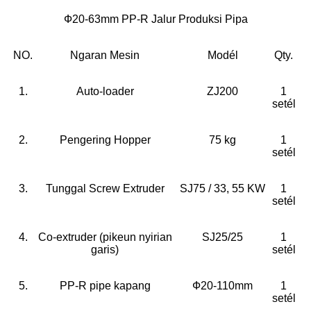
Ф20-63mm PP-R Jalur Produksi Pipa
NO.
Ngaran Mesin
Modél
Qty.
1.
Auto-loader
ZJ200
1
setél
2.
Pengering Hopper
75 kg
1
setél
3.
Tunggal Screw Extruder
SJ75 / 33, 55 KW
1
setél
4.
Co-extruder (pikeun nyirian
SJ25/25
1
garis)
setél
5.
PP-R pipe kapang
Ф20-110mm
1
setél