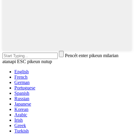
Pencét enter pikeun milarian
atanapi ESC pikeun nutup
English
French
German
Portuguese
Spanish
Russian
Japanese
Korean
Arabic
Irish
Greek
Turkish