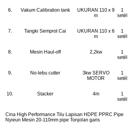
6.
Vakum Calibration tank
UKURAN 110 x 9
1
m
setél
7.
Tangki Semprot Cai
UKURAN 110 x 6
1
m
setél
8.
Mesin Haul-off
2,2kw
1
setél
9.
No-lebu cutter
3kw SERVO
1
MOTOR
setél
10.
Stacker
4m
1
setél
Cina High Performance Tilu Lapisan HDPE PPRC Pipe
Nyieun Mesin 20-110mm pipe Tonjolan garis