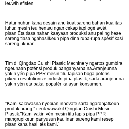
leuwih efisien.
Hatur nuhun kana desain anu kuat sareng bahan kualitas
luhur, mesin ieu henteu ngan cekap tapi ogé awét
pisan.Éta tiasa nahan kaayaan produksi anu paling hese
sareng tiasa ngahasilkeun pipa dina rupa-rupa spésifikasi
sareng ukuran.
Tim di Qingdao Cuishi Plastic Machinery ngartos gumbira
ngeunaan poténsi produk panganyarna na.Aranjeunna
yakin yén pipa PPR mesin tilu-lapisan boga potensi
pikeun revolutionize industri pipa plastik, sarta aranjeunna
yakin yén éta bakal populér kalayan konsumén.
"Kami salawasna nyobian innovate sarta ngaronjatkeun
produk urang," ceuk wawakil Qingdao Cuishi Mesin
Plastik."Kami yakin yén mesin tilu lapis pipa PPR
mangrupikeun panyusun kaulinan sareng kami resep
pisan kana hasil tés kami."