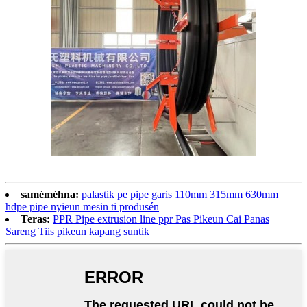
saméméhna:
palastik pe pipe garis 110mm 315mm 630mm
hdpe pipe nyieun mesin ti produsén
Teras:
PPR Pipe extrusion line ppr Pas Pikeun Cai Panas
Sareng Tiis pikeun kapang suntik