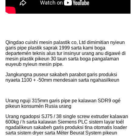
Qingdao cuishi mesin palastik co, Ltd dimimitian nyieun
garis pipe plastik saprak 1999 sarta kami boga
departemén teknis alus tur insinyur urang anu digawé di
mesin plastik pikeun 30 taun sarta boga pangalaman
euyeub nyieun mesin pipe.
Jangkungna puseur sakabeh parabot garis produksi
nyaeta 1100 + -50mm mendesain sarta ngahasilkeun
Urang nguji 315mm garis pipe pe kalawan SDR9 ogé
pikeun konsumén Rusia urang
Urang ngadopsi SJ75 / 38 single screw extruder kalawan
600kg / h sarta kalawan Siemens PLC sistem layar toél
ngadalikeun sakabeh garis produksi tina otomatis loader
sarta sistem dryer sarta Méter Beurat System pikeun