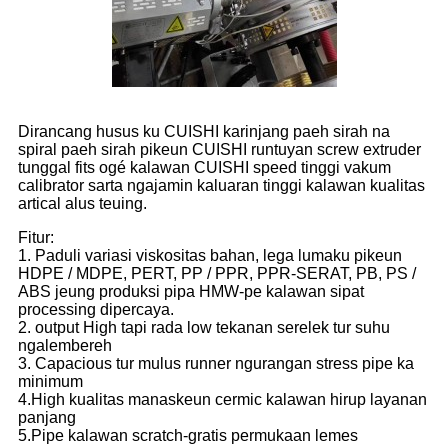
Dirancang husus ku CUISHI karinjang paeh sirah na
spiral paeh sirah pikeun CUISHI runtuyan screw extruder
tunggal fits ogé kalawan CUISHI speed tinggi vakum
calibrator sarta ngajamin kaluaran tinggi kalawan kualitas
artical alus teuing.
Fitur:
1. Paduli variasi viskositas bahan, lega lumaku pikeun
HDPE / MDPE, PERT, PP / PPR, PPR-SERAT, PB, PS /
ABS jeung produksi pipa HMW-pe kalawan sipat
processing dipercaya.
2. output High tapi rada low tekanan serelek tur suhu
ngalembereh
3. Capacious tur mulus runner ngurangan stress pipe ka
minimum
4.High kualitas manaskeun cermic kalawan hirup layanan
panjang
5.Pipe kalawan scratch-gratis permukaan lemes