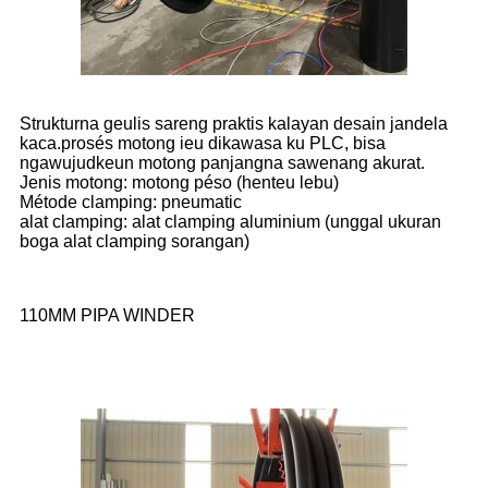
Strukturna geulis sareng praktis kalayan desain jandela
kaca.prosés motong ieu dikawasa ku PLC, bisa
ngawujudkeun motong panjangna sawenang akurat.
Jenis motong: motong péso (henteu lebu)
Métode clamping: pneumatic
alat clamping: alat clamping aluminium (unggal ukuran
boga alat clamping sorangan)
110MM PIPA WINDER