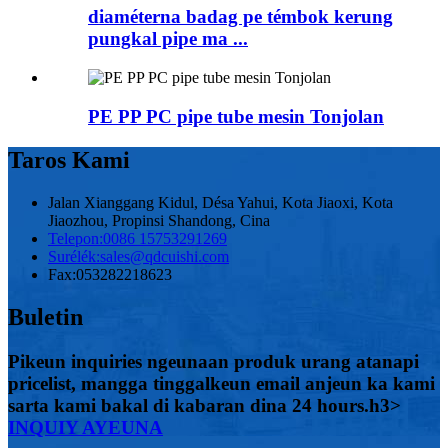
diaméterna badag pe témbok kerung
pungkal pipe ma ...
PE PP PC pipe tube mesin Tonjolan
Taros Kami
Jalan Xianggang Kidul, Désa Yahui, Kota Jiaoxi, Kota
Jiaozhou, Propinsi Shandong, Cina
Telepon:
0086 15753291269
Surélék:
sales@qdcuishi.com
Fax:
053282218623
Buletin
Pikeun inquiries ngeunaan produk urang atanapi
pricelist, mangga tinggalkeun email anjeun ka kami
sarta kami bakal di kabaran dina 24 hours.h3>
INQUIY AYEUNA