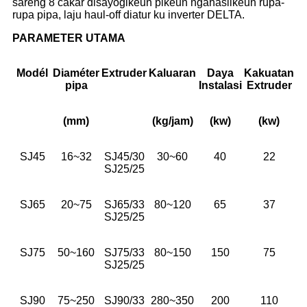
sareng 8 cakar disayogikeun pikeun ngahasilkeun rupa-
rupa pipa, laju haul-off diatur ku inverter DELTA.
PARAMETER UTAMA
Modél
Diaméter
Extruder
Kaluaran
Daya
Kakuatan
pipa
Instalasi
Extruder
(mm)
(kg/jam)
(kw)
(kw)
SJ45
16~32
SJ45/30
30~60
40
22
SJ25/25
SJ65
20~75
SJ65/33
80~120
65
37
SJ25/25
SJ75
50~160
SJ75/33
80~150
150
75
SJ25/25
SJ90
75~250
SJ90/33
280~350
200
110