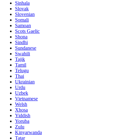
Sinhala
Slovak
Slovenian
Somali
Samoan
Scots Gaelic
Shona
Sindhi
Sundanese
Swahili
Tajik
Tamil
Telugu
Thai
Ukrainian
Urdu
Uzbek
Vietnamese
Welsh
Xhosa
Yiddish
Yoruba
Zulu
Kinyarwanda
Tatar